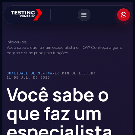
Início
/
Blog
/
Você sabe o que faz um especialista em QA? Conheça alguns
cargos e suas principais funções!
QUALIDADE DE SOFTWARE
6 MIN DE LEITURA
11 DE JUL. DE 2023
Você sabe o
que faz um
especialista