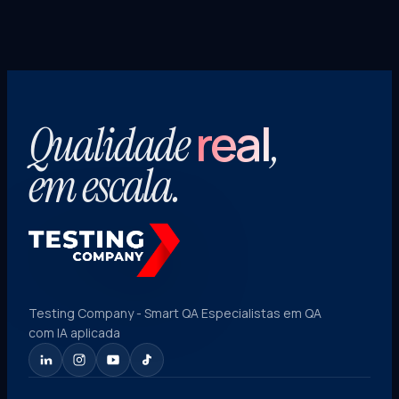
real
Qualidade
,
em escala.
Testing Company - Smart QA Especialistas em QA
com IA aplicada